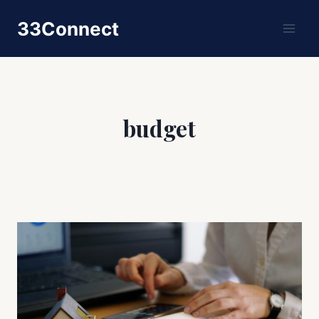
Skip
33Connect
to
content
budget