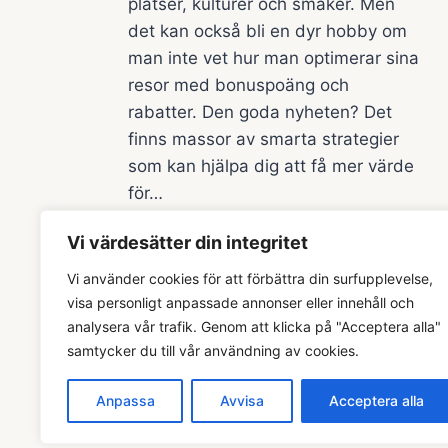
platser, kulturer och smaker. Men
det kan också bli en dyr hobby om
man inte vet hur man optimerar sina
resor med bonuspoäng och
rabatter. Den goda nyheten? Det
finns massor av smarta strategier
som kan hjälpa dig att få mer värde
för…
HUR
READ MORE
Vi värdesätter din integritet
DU
RESER
Vi använder cookies för att förbättra din surfupplevelse,
SMART
visa personligt anpassade annonser eller innehåll och
MED
analysera vår trafik. Genom att klicka på "Acceptera alla"
BONUSPOÄNG
samtycker du till vår användning av cookies.
OCH
RABATTER
Anpassa
Avvisa
Acceptera alla