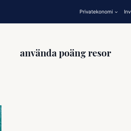
Privatekonomi
In
använda poäng resor