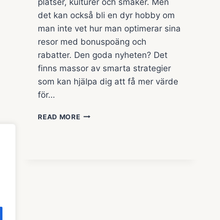
platser, kulturer och smaker. Men
det kan också bli en dyr hobby om
man inte vet hur man optimerar sina
resor med bonuspoäng och
rabatter. Den goda nyheten? Det
finns massor av smarta strategier
som kan hjälpa dig att få mer värde
för…
HUR
READ MORE
DU
RESER
SMART
MED
BONUSPOÄNG
OCH
RABATTER