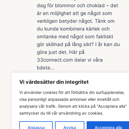
dag för blommor och choklad – det
är en möjlighet att ge något som
verkligen betyder något. Tänk om
du kunde kombinera kärlek och
omtanke med något som faktiskt
gör skillnad på lång sikt? I år kan du
göra just det. Här på
33connect.com delar vi våra
bästa…
ALLA
READ MORE
Vi värdesätter din integritet
HJÄRTANS
DAG
Vi använder cookies för att förbättra din surfupplevelse,
2025:
visa personligt anpassade annonser eller innehåll och
SMARTA
analysera vår trafik. Genom att klicka på "Acceptera alla"
GÅVOR
samtycker du till vår användning av cookies.
&
TIPS
Anpassa
Avvisa
Acceptera alla
FÖR