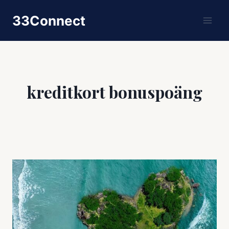
Skip
33Connect
to
content
kreditkort bonuspoäng