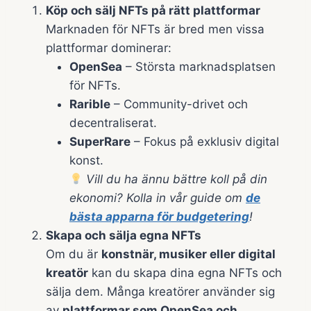
Köp och sälj NFTs på rätt plattformar
Marknaden för NFTs är bred men vissa
plattformar dominerar:
OpenSea
– Största marknadsplatsen
för NFTs.
Rarible
– Community-drivet och
decentraliserat.
SuperRare
– Fokus på exklusiv digital
konst.
Vill du ha ännu bättre koll på din
ekonomi? Kolla in vår guide om
de
bästa apparna för budgetering
!
Skapa och sälja egna NFTs
Om du är
konstnär, musiker eller digital
kreatör
kan du skapa dina egna NFTs och
sälja dem. Många kreatörer använder sig
av
plattformar som OpenSea och