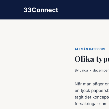
Skip
33Connect
to
content
ALLMÄN KATEGORI
Olika typ
By
Linda
december
När man säger ord
en tjock pappersb
tagit det koncept
försäkringar som 