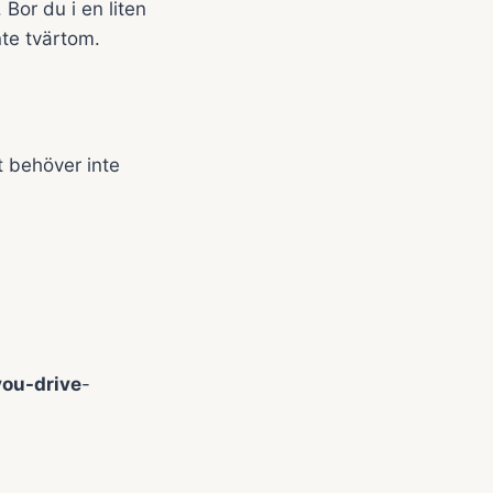
Bor du i en liten
nte tvärtom.
t behöver inte
ou-drive
-