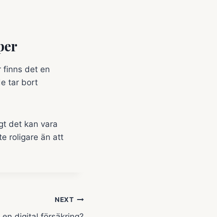
per
 finns det en
e tar bort
gt det kan vara
te roligare än att
NEXT
 en digital försäkring?