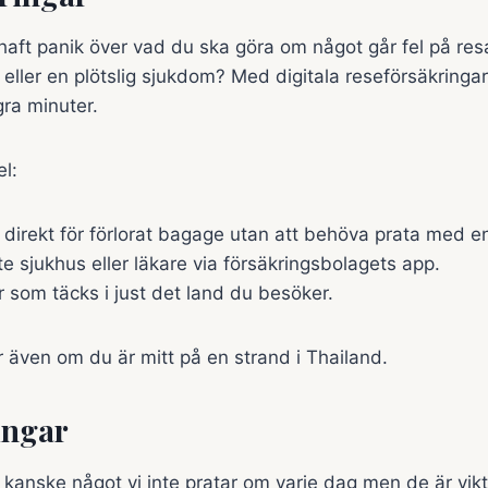
haft panik över vad du ska göra om något går fel på re
eller en plötslig sjukdom? Med digitala reseförsäkringar 
ra minuter.
el:
 direkt för förlorat bagage utan att behöva prata med 
e sjukhus eller läkare via försäkringsbolagets app.
er som täcks i just det land du besöker.
r även om du är mitt på en strand i Thailand.
ingar
r kanske något vi inte pratar om varje dag men de är vi