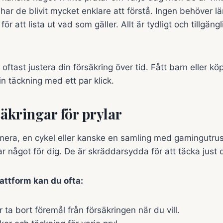
r har de blivit mycket enklare att förstå. Ingen behöver 
ör att lista ut vad som gäller. Allt är tydligt och tillgäng
ftast justera din försäkring över tid. Fått barn eller kö
n täckning med ett par klick.
säkringar för prylar
mera, en cykel eller kanske en samling med gamingutrus
r något för dig. De är skräddarsydda för att täcka just d
lattform kan du ofta:
er ta bort föremål från försäkringen när du vill.