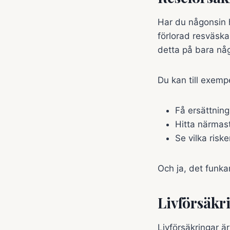
Har du någonsin 
förlorad resväska 
detta på bara någ
Du kan till exemp
Få ersättning
Hitta närmast
Se vilka risk
Och ja, det funka
Livförsäkr
Livförsäkringar ä