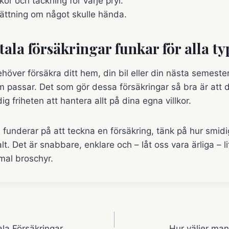
kor och täckning för varje pryl.
ättning om något skulle hända.
tala försäkringar funkar för alla ty
över försäkra ditt hem, din bil eller din nästa semester
om passar. Det som gör dessa försäkringar så bra är att d
ig friheten att hantera allt på dina egna villkor.
funderar på att teckna en försäkring, tänk på hur smidi
alt. Det är snabbare, enklare och – låt oss vara ärliga – li
mal broschyr.
ering
la Försäkringar
Hur väljer man