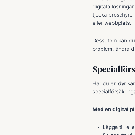
digitala lösninga
tjocka broschyrer f
eller webbplats.
Dessutom kan du o
problem, ändra di
Specialför
Har du en dyr ka
specialförsäkringa
Med en digital p
Lägga till ell