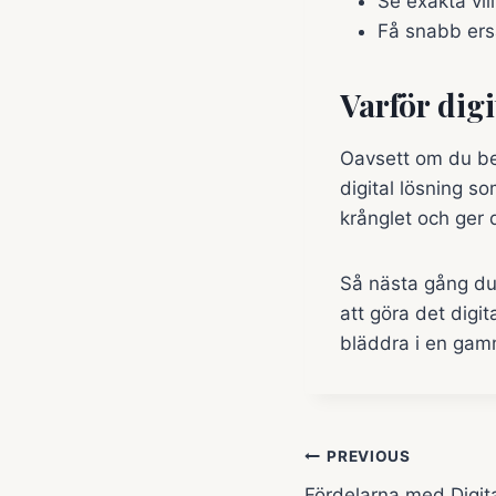
Se exakta vill
Få snabb ers
Varför digi
Oavsett om du beh
digital lösning s
krånglet och ger d
Så nästa gång du 
att göra det digit
bläddra i en gam
Inläggsnavig
PREVIOUS
Fördelarna med Digita