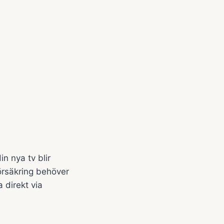
n nya tv blir
örsäkring behöver
 direkt via