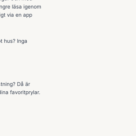
längre läsa igenom
ligt via en app
pt hus? Inga
tning? Då är
ina favoritprylar.