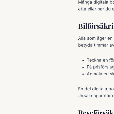
Många digitala bo
etta eller har du 
Bilförsäkr
Alla som äger en 
betyda timmar av 
Teckna en för
Få prisförsla
Anmäla en ska
En del digitala b
försäkringar där d
Reseförsäk