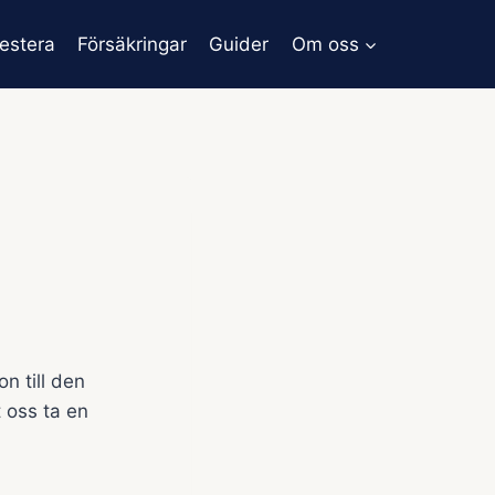
vestera
Försäkringar
Guider
Om oss
n till den
t oss ta en