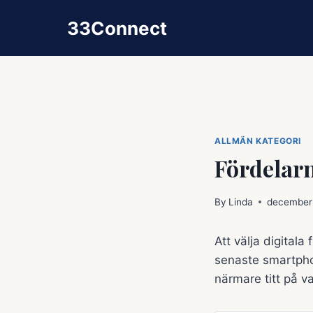
Skip
33Connect
to
content
ALLMÄN KATEGORI
Fördelar
By
Linda
december
Att välja digital
senaste smartphon
närmare titt på va