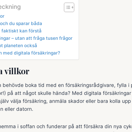
teckning
kor
 och du sparar båda
faktiskt kan förstå
ingar – utan att fråga tusen frågor
ot planeten också
n med digitala försäkringar?
a villkor
 behövde boka tid med en försäkringsrådgivare, fylla i
or!) på att något skulle hända? Med digitala försäkringa
själv välja försäkring, anmäla skador eller bara kolla up
n eller datorn.
hemma i soffan och funderar på att försäkra din nya cyk