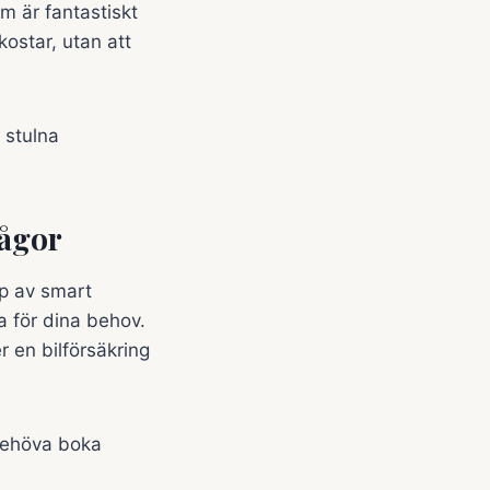
om är fantastiskt
ostar, utan att
 stulna
rågor
lp av smart
 för dina behov.
 en bilförsäkring
 behöva boka