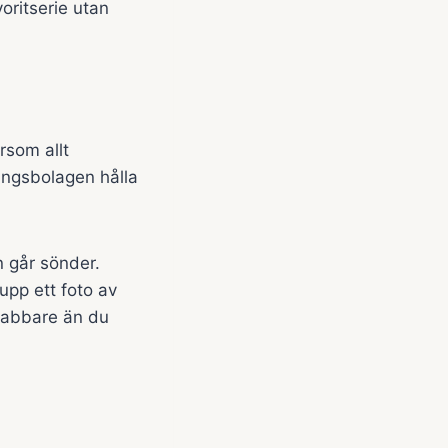
voritserie utan
rsom allt
ringsbolagen hålla
n går sönder.
 upp ett foto av
snabbare än du