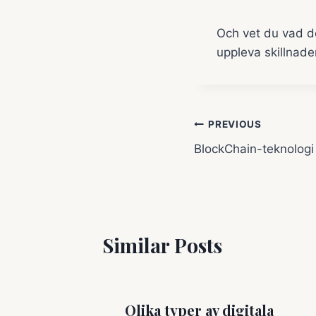
Och vet du vad det
uppleva skillnade
Inläggsnavig
PREVIOUS
BlockChain-teknologi
Similar Posts
Olika typer av digitala