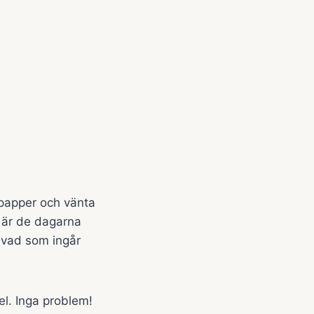
 papper och vänta
r är de dagarna
p vad som ingår
el. Inga problem!