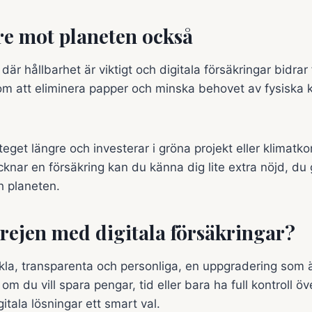
are mot planeten också
 där hållbarhet är viktigt och digitala försäkringar bidrar f
om att eliminera papper och minska behovet av fysiska 
teget längre och investerar i gröna projekt eller klimat
knar en försäkring kan du känna dig lite extra nöjd, du 
h planeten.
grejen med digitala försäkringar?
la, transparenta och personliga, en uppgradering som ä
om du vill spara pengar, tid eller bara ha full kontroll öv
gitala lösningar ett smart val.