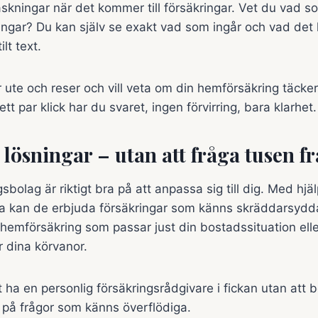
raskningar när det kommer till försäkringar. Vet du vad s
ingar? Du kan själv se exakt vad som ingår och vad det k
lt text.
r ute och reser och vill veta om din hemförsäkring täcker
t par klick har du svaret, ingen förvirring, bara klarhet.
 lösningar – utan att fråga tusen f
gsbolag är riktigt bra på att anpassa sig till dig. Med hjä
ta kan de erbjuda försäkringar som känns skräddarsydda
hemförsäkring som passar just din bostadssituation eller
r dina körvanor.
tt ha en personlig försäkringsrådgivare i fickan utan att
 på frågor som känns överflödiga.