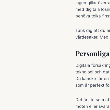
Ingen gillar över
med digitala lösn
behöva tolka finsti
Tänk dig att du ä
värdesaker. Med et
Personliga
Digitala försäkrin
teknologi och da
Du kanske får en 
som är perfekt fö
Det är lite som a
möten eller svara