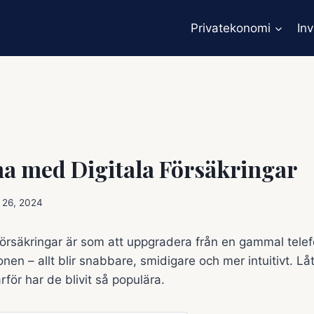
Privatekonomi
In
na med Digitala Försäkringar
 26, 2024
a försäkringar är som att uppgradera från en gammal telefo
en – allt blir snabbare, smidigare och mer intuitivt. Lå
rför har de blivit så populära.