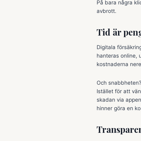
På bara några klic
avbrott.
Tid är pen
Digitala försäkrin
hanteras online, 
kostnaderna nere.
Och snabbheten? 
Istället för att v
skadan via appen.
hinner göra en ko
Transparen